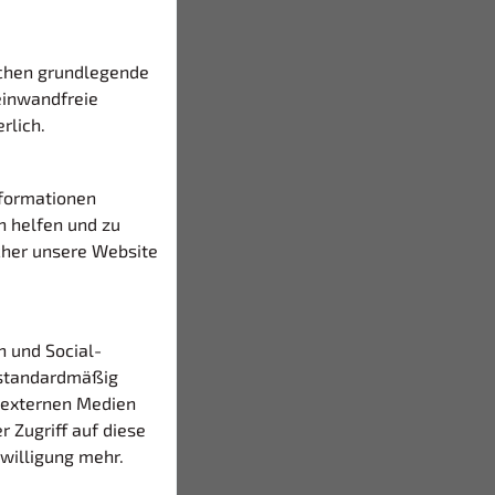
ichen grundlegende
einwandfreie
rlich.
nformationen
n helfen und zu
cher unsere Website
US
n und Social-
n
standardmäßig
 externen Medien
r Zugriff auf diese
nwilligung mehr.