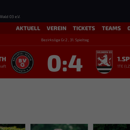
Wald 03 e.V.
AKTUELL
VEREIN
TICKETS
TEAMS
Bezirksliga Gr.2 , 31. Spieltag
0:4
TH
1.S
haft
1TE (LZ