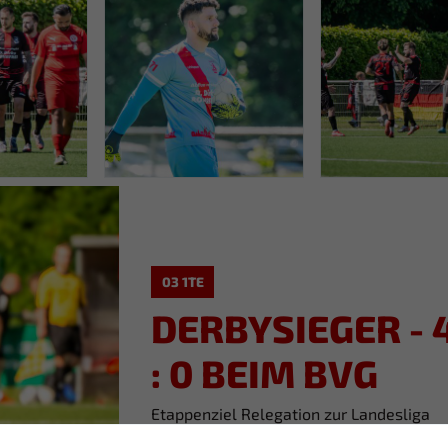
03 1TE
DERBYSIEGER - 
: 0 BEIM BVG
Etappenziel Relegation zur Landesliga
erreicht!