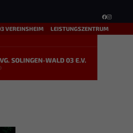
03 VEREINSHEIM
LEISTUNGSZENTRUM
PVG. SOLINGEN-WALD 03 E.V.
)