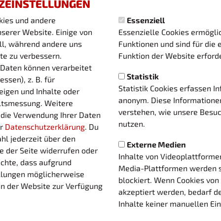
ZEINSTELLUNGEN
kies und andere
Essenziell
zum Artikel
serer Website. Einige von
Essenzielle Cookies ermögl
ell, während andere uns
Funktionen und sind für die 
te zu verbessern.
Funktion der Website erforde
Daten können verarbeitet
Statistik
essen), z. B. für
Statistik Cookies erfassen I
eigen und Inhalte oder
03 1TE
anonym. Diese Informatione
ltsmessung. Weitere
UMSCHALTEN –
verstehen, wie unsere Besu
 die Verwendung Ihrer Daten
nutzen.
er
Datenschutzerklärung
. Du
AUFSTIEGSMOD
hl jederzeit über den
Externe Medien
e der Seite widerrufen oder
Inhalte von Videoplattforme
Gemeinsam volle Leidenschaft entfache
achte, dass aufgrund
Media-Plattformen werden 
…
ellungen möglicherweise
blockiert. Wenn Cookies von
en der Website zur Verfügung
akzeptiert werden, bedarf de
zum Artikel
Inhalte keiner manuellen Ei