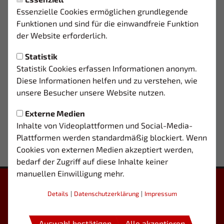
Essenzielle Cookies ermöglichen grundlegende
TRAININGSZEITEN
Funktionen und sind für die einwandfreie Funktion
der Website erforderlich.
MO.
16:30 - 18:00 Uhr
Sportplatz Carl-Russ-Straße
Statistik
Statistik Cookies erfassen Informationen anonym.
DO.
16:30 - 18:00 Uhr
Diese Informationen helfen und zu verstehen, wie
WMTV-Platz
unsere Besucher unsere Website nutzen.
Externe Medien
Inhalte von Videoplattformen und Social-Media-
Plattformen werden standardmäßig blockiert. Wenn
Cookies von externen Medien akzeptiert werden,
bedarf der Zugriff auf diese Inhalte keiner
manuellen Einwilligung mehr.
Details
|
Datenschutzerklärung
|
Impressum
Auswahl bestätigen
Alle akzeptieren