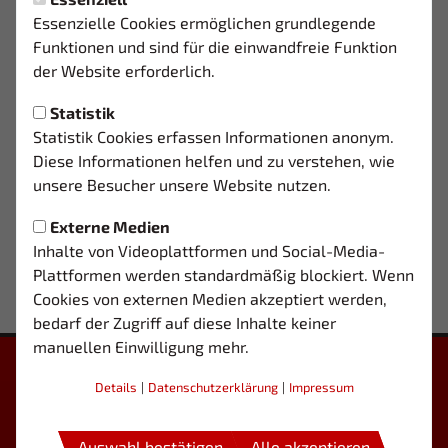
Essenzielle Cookies ermöglichen grundlegende
TRAININGSZEITEN
Funktionen und sind für die einwandfreie Funktion
der Website erforderlich.
DI.
16:30 - 18:00 Uhr
Sportplatz Carl-Russ-Straße
Statistik
Statistik Cookies erfassen Informationen anonym.
DO.
16:30 - 18:00 Uhr
Diese Informationen helfen und zu verstehen, wie
Sportplatz Carl-Russ-Straße
unsere Besucher unsere Website nutzen.
Externe Medien
Inhalte von Videoplattformen und Social-Media-
Plattformen werden standardmäßig blockiert. Wenn
Cookies von externen Medien akzeptiert werden,
bedarf der Zugriff auf diese Inhalte keiner
manuellen Einwilligung mehr.
Details
|
Datenschutzerklärung
|
Impressum
Auswahl bestätigen
Alle akzeptieren