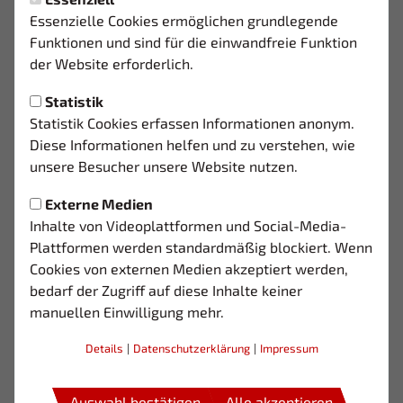
GEORGIOS KOUFAS -
Essenzielle Cookies ermöglichen grundlegende
Funktionen und sind für die einwandfreie Funktion
TESTSPIELER
der Website erforderlich.
Beim morgigen Trainingsauftakt wird auch
Statistik
Georgios Koufas von der Talentschmiede Pavlos
Statistik Cookies erfassen Informationen anonym.
Melas dabei sein. Die griechische Akademie aus
Diese Informationen helfen und zu verstehen, wie
Thessaloniki gilt als Ausbildungsstätte von
unsere Besucher unsere Website nutzen.
PAOK Thessaloniki und hat in den vergangenen
Externe Medien
Jahren zahlreiche junge Talente
Inhalte von Videoplattformen und Social-Media-
herausgebracht.
Plattformen werden standardmäßig blockiert. Wenn
Cookies von externen Medien akzeptiert werden,
bedarf der Zugriff auf diese Inhalte keiner
„Ich freue mich auf Deutschland und werde alles dafür
manuellen Einwilligung mehr.
geben das ich hierbleiben darf. Ich fühle mich auf der
Außenbahn sehr wohl und bin im offensiven Mittelfeld
Details
|
Datenschutzerklärung
|
Impressum
variable einsetzbar. Als ich Anfang Juni zum
Abschlusstraining bereits eine Einheit mitmachen durfte,
war ich sehr von der Qualität des Kaders überrascht.“
Auswahl bestätigen
Alle akzeptieren