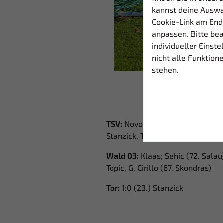
kannst deine Auswa
Cookie-Link am End
anpassen. Bitte be
individueller Einst
nicht alle Funktion
stehen.
TSV:
Novodomsky; Reck (88. Rüdin
Stanzick, Teske (90. + 2 Kelava)
Wald 03:
Klaas; Sehic (72. Salau)
Topic, G. Cirillo (67. Skondras)
Tor:
1:0 (23.) Stanzick