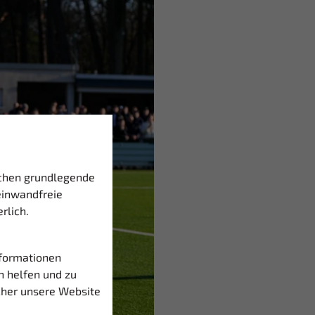
ichen grundlegende
einwandfreie
rlich.
nformationen
n helfen und zu
cher unsere Website