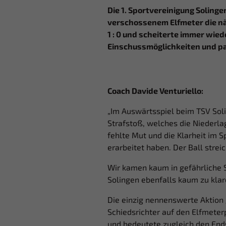
Die 1. Sportvereinigung Soling
verschossenem Elfmeter die n
1 : 0 und scheiterte immer wi
Einschussmöglichkeiten und pa
Coach Davide Venturiello:
„Im Auswärtsspiel beim TSV Soli
Strafstoß, welches die Niederlag
fehlte Mut und die Klarheit im S
erarbeitet haben. Der Ball streic
Wir kamen kaum in gefährliche 
Solingen ebenfalls kaum zu kla
Die einzig nennenswerte Aktion 
Schiedsrichter auf den Elfmeter
und bedeutete zugleich den End