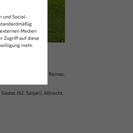
n und Social-
standardmäßig
 externen Medien
r Zugriff auf diese
nwilligung mehr.
, Klatt (83. Dittmann), Romas,
 Siadas (62. Sarpei), Albrecht,