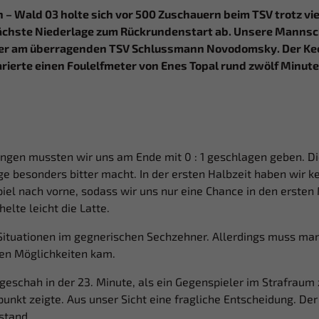
en – Wald 03 holte sich vor 500 Zuschauern beim TSV trotz v
ächste Niederlage zum Rückrundenstart ab. Unsere Mannsch
eder am überragenden TSV Schlussmann Novodomsky. Der Kee
rierte einen Foulelfmeter von Enes Topal rund zwölf Minut
ngen mussten wir uns am Ende mit 0 : 1 geschlagen geben. Die
e besonders bitter macht. In der ersten Halbzeit haben wir ke
piel nach vorne, sodass wir uns nur eine Chance in den ersten
helte leicht die Latte.
Situationen im gegnerischen Sechzehner. Allerdings muss man
ren Möglichkeiten kam.
geschah in der 23. Minute, als ein Gegenspieler im Strafraum
punkt zeigte. Aus unser Sicht eine fragliche Entscheidung. D
stand.