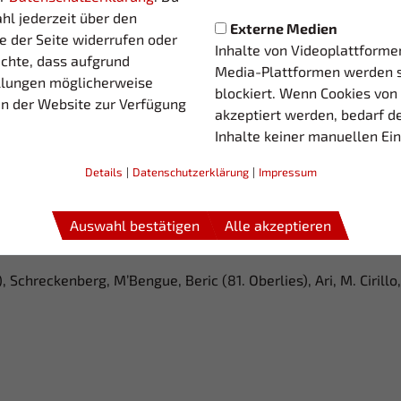
hl jederzeit über den
Externe Medien
e der Seite widerrufen oder
Inhalte von Videoplattforme
achte, dass aufgrund
Media-Plattformen werden 
ellungen möglicherweise
blockiert. Wenn Cookies von
en der Website zur Verfügung
akzeptiert werden, bedarf de
Inhalte keiner manuellen Ei
Details
|
Datenschutzerklärung
|
Impressum
gloh), Gerasch, Ciavarella (75. Ben Zid), Beckmann, Schwarz
Auswahl bestätigen
Alle akzeptieren
, Weber (69. Niedworok)
, Schreckenberg, M’Bengue, Beric (81. Oberlies), Ari, M. Cirillo,