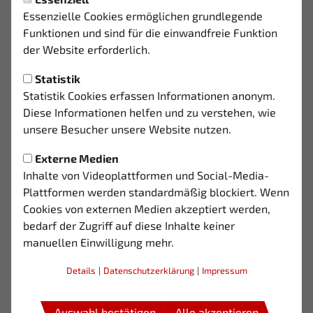
REMIS IM SPITZENSPIEL
Essenzielle Cookies ermöglichen grundlegende
Funktionen und sind für die einwandfreie Funktion
VOR ÜBER 700
der Website erforderlich.
ZUSCHAUERN
Statistik
Statistik Cookies erfassen Informationen anonym.
Diese Informationen helfen und zu verstehen, wie
unsere Besucher unsere Website nutzen.
In der Landesliga Gruppe 1 sicherten sich unsere
Externe Medien
03er einen Punkt gegen Verfolger SC Kapellen.
Inhalte von Videoplattformen und Social-Media-
Die Leistung beider Teams blieb unter den
Plattformen werden standardmäßig blockiert. Wenn
Erwartungen.
Cookies von externen Medien akzeptiert werden,
bedarf der Zugriff auf diese Inhalte keiner
Die 1TE der Sportvereinigung Solingen – Wald
manuellen Einwilligung mehr.
03 kann in einem hart ab fair geführten Match
Details
|
Datenschutzerklärung
|
Impressum
deutlich besser mit der Punkteteilung umgehen
als die Grevenbroicher.
Auswahl bestätigen
Alle akzeptieren