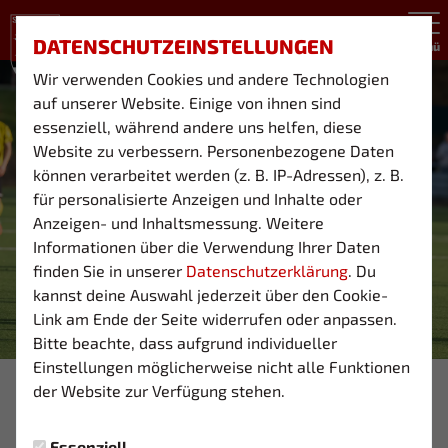
DATENSCHUTZEINSTELLUNGEN
Menü
Wir verwenden Cookies und andere Technologien
auf unserer Website. Einige von ihnen sind
essenziell, während andere uns helfen, diese
Website zu verbessern. Personenbezogene Daten
können verarbeitet werden (z. B. IP-Adressen), z. B.
für personalisierte Anzeigen und Inhalte oder
Anzeigen- und Inhaltsmessung. Weitere
Informationen über die Verwendung Ihrer Daten
finden Sie in unserer
Datenschutzerklärung
. Du
kannst deine Auswahl jederzeit über den Cookie-
Link am Ende der Seite widerrufen oder anpassen.
Bitte beachte, dass aufgrund individueller
Einstellungen möglicherweise nicht alle Funktionen
der Website zur Verfügung stehen.
03 1TE
Montag, 02.03.2026 13:52 Uhr
|
03
Essenziell