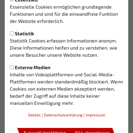
Sonntag, 17.05.2026 09:50 Uhr
|
03
Essenzielle Cookies ermöglichen grundlegende
DANKE - EDIN ŠEHIĆ
Funktionen und sind für die einwandfreie Funktion
der Website erforderlich.
DANKE EDIN
Mit deinem Abschied von der ersten Mannschaft der
Statistik
SpVg Solingen-Wald 03 geht ein wichtiges Kapitel
Statistik Cookies erfassen Informationen anonym.
unserer gemeinsamen Reise zu Ende.
Diese Informationen helfen und zu verstehen, wie
unsere Besucher unsere Website nutzen.
Edin, wir danken dir für deinen Einsatz, deinen Charakter
und für all die besonderen Momente im Trikot von
Externe Medien
Solingen 03.
Inhalte von Videoplattformen und Social-Media-
Plattformen werden standardmäßig blockiert. Wenn
Wir möchten dir unsere tief empfundene Dankbarkeit für
Cookies von externen Medien akzeptiert werden,
dein Engagement und deine Leidenschaft – sowohl auf
bedarf der Zugriff auf diese Inhalte keiner
als auch abseits des Platzes – aussprechen. Wir
manuellen Einwilligung mehr.
wünschen dir für deine Zukunft nur das Allerbeste,
sowohl in deiner sportlichen Laufbahn als auch in
Details
|
Datenschutzerklärung
|
Impressum
deinem Privatleben: Erfolg, Gesundheit und weiterhin
viel Leidenschaft für den Fußball.
Auswahl bestätigen
Alle akzeptieren