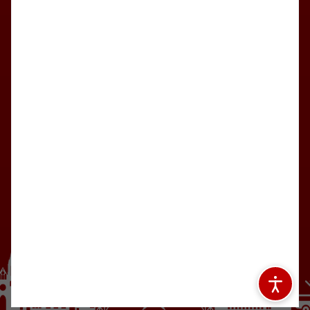
Jetzt unsere App downloaden
Impressum
Datenschutz
Cookies
© 2026 1.Spvg. Solingen-Wald 03 e.V.,
präsentiert von
ClubShare