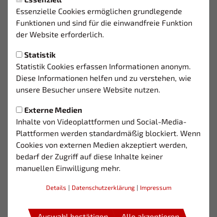
Donnerstag, 18.06.2026 09:51 Uhr
|
03
Essenzielle Cookies ermöglichen grundlegende
GEORGIOS MAVROUDIS EIN
Funktionen und sind für die einwandfreie Funktion
03ER
der Website erforderlich.
Statistik
Statistik Cookies erfassen Informationen anonym.
Diese Informationen helfen und zu verstehen, wie
OBERLIGA WIR KOMMEN
unsere Besucher unsere Website nutzen.
Externe Medien
Die 1. Sportvereiningung Solingen – Wald 03 wird auch
Inhalte von Videoplattformen und Social-Media-
im kommenden Jahr die Tradition griechischer Spieler bei
Plattformen werden standardmäßig blockiert. Wenn
03 fortsetzen. Nach der Herz zerreißenden
Cookies von externen Medien akzeptiert werden,
Verabschiedung von Nikos Skondras verpflichten unsere
bedarf der Zugriff auf diese Inhalte keiner
Oberligisten Georgios Mavroudis vom ambitionierten
manuellen Einwilligung mehr.
Regionalligisten Sportfreunde Siegen.
Details
|
Datenschutzerklärung
|
Impressum
Der in Thessaloniki geborene und bei ARIS ausgebildete
vielseitig einsetzbare Mittelfeldspieler, gilt als drahtig
und dribbelstark. Als U19-Nachwuchsspieler trug Gigi
Auswahl bestätigen
Alle akzeptieren