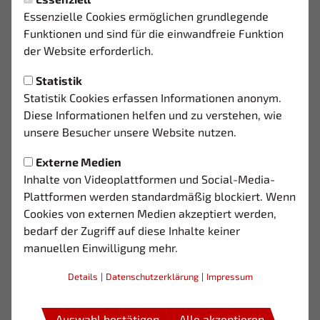
Montag, 01.12.2025 17:14 Uhr
Essenzielle Cookies ermöglichen grundlegende
PFLICHTSIEG FÜR DIE U23
Funktionen und sind für die einwandfreie Funktion
der Website erforderlich.
3 : 0 - HEIMERFOLG GEGEN SF BAUMBERG I
Statistik
Statistik Cookies erfassen Informationen anonym.
Diese Informationen helfen und zu verstehen, wie
Die U23 hat am Wochenende einen wichtigen,
unsere Besucher unsere Website nutzen.
wenn auch glanzlosen, Pflichtsieg eingefahren.
Externe Medien
Inhalte von Videoplattformen und Social-Media-
Gegen die zweite Mannschaft der Sportfreunde
Plattformen werden standardmäßig blockiert. Wenn
Baumberg setzte sich das Team souverän mit 3
Cookies von externen Medien akzeptiert werden,
: 0 durch und bestätigte damit seine
bedarf der Zugriff auf diese Inhalte keiner
Favoritenrolle.
manuellen Einwilligung mehr.
Details
|
Datenschutzerklärung
|
Impressum
Trotz eines über weite Strecken kontrollierten Spiels tat
sich die Mannschaft phasenweise schwer, den eigenen
Rhythmus zu finden. Am Ende stand jedoch ein sicherer
Auswahl bestätigen
Alle akzeptieren