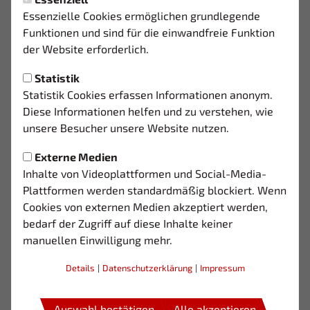
Montag, 08.06.2026 17:20 Uhr
|
03
Essenzielle Cookies ermöglichen grundlegende
U23 KRÖNT STARKE
Funktionen und sind für die einwandfreie Funktion
SAISON
der Website erforderlich.
Statistik
Statistik Cookies erfassen Informationen anonym.
Diese Informationen helfen und zu verstehen, wie
2:3
unsere Besucher unsere Website nutzen.
FC MONHEIM
SOLINGEN-
(1:1)
Externe Medien
WALD 03
2. Mannschaft
Inhalte von Videoplattformen und Social-Media-
U23 (LZ)
Plattformen werden standardmäßig blockiert. Wenn
Cookies von externen Medien akzeptiert werden,
79'
75'
69'
42'
8'
bedarf der Zugriff auf diese Inhalte keiner
manuellen Einwilligung mehr.
Tor
Tor
Tor
Tor
To
Details
|
Datenschutzerklärung
|
Impressum
Auswahl bestätigen
Alle akzeptieren