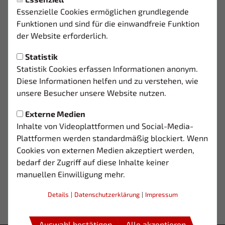
Montag, 03.11.2025 18:39 Uhr
|
03
Essenzielle Cookies ermöglichen grundlegende
UNSER 1. VORSITZENDER
Funktionen und sind für die einwandfreie Funktion
HAT GEHEIRATET
der Website erforderlich.
Statistik
Statistik Cookies erfassen Informationen anonym.
Diese Informationen helfen und zu verstehen, wie
Im Standesamt in Solingen-Höhscheid haben
unsere Besucher unsere Website nutzen.
sich Simon und Sarah das Ja-Wort gegeben.
Externe Medien
03 gratuliert dem Brautpaar und wünscht alles Gute für
Inhalte von Videoplattformen und Social-Media-
die Zukunft.
Plattformen werden standardmäßig blockiert. Wenn
Cookies von externen Medien akzeptiert werden,
bedarf der Zugriff auf diese Inhalte keiner
manuellen Einwilligung mehr.
Details
|
Datenschutzerklärung
|
Impressum
Auswahl bestätigen
Alle akzeptieren