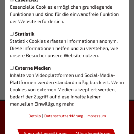
Essenzielle Cookies ermöglichen grundlegende
TRAININGSZEITEN
Funktionen und sind für die einwandfreie Funktion
der Website erforderlich.
MO.
16:30 - 18:00 Uhr
Sportplatz Carl-Russ-Straße
Statistik
Statistik Cookies erfassen Informationen anonym.
DO.
16:30 - 18:00 Uhr
Diese Informationen helfen und zu verstehen, wie
Sportplatz Carl-Russ-Straße
unsere Besucher unsere Website nutzen.
Externe Medien
Inhalte von Videoplattformen und Social-Media-
Plattformen werden standardmäßig blockiert. Wenn
Cookies von externen Medien akzeptiert werden,
bedarf der Zugriff auf diese Inhalte keiner
manuellen Einwilligung mehr.
Details
|
Datenschutzerklärung
|
Impressum
Auswahl bestätigen
Alle akzeptieren